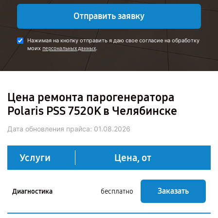
Отправить заявку
Нажимая на кнопку отправить я даю свое согласие на обработку
моих
.
персональных данных
Цена ремонта парогенератора
Polaris PSS 7520K в Челябинске
Дата обновления прайса:
01.08.2026
Услуги
Цена, от
Заказать
Диагностика
бесплатно