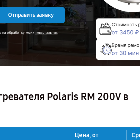
Отправить заявку
Стоимость 
от 3450 ₽
е на обработку моих
персональных
Время ремо
от 30 мин
ревателя Polaris RM 200V в
Цена, от
Ср