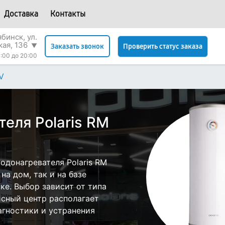
Доставка
Контакты
бинск, ул.
кая, 136
▼
Проверить статус заказа
Заказать звонок
:00 до 20:00
V
еля Polaris RM
одонагревателя Polaris RM
а дом, так и на базе
ске. Выбор зависит от типа
исный центр располагает
гностики и устранения