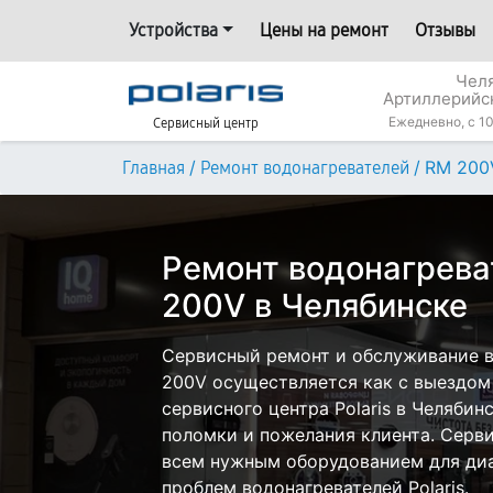
Устройства
Цены на ремонт
Отзывы
Челя
Артиллерийс
Ежедневно, с 10
Сервисный центр
/
/
RM 200
Главная
Ремонт водонагревателей
Ремонт водонагреват
200V в Челябинске
Сервисный ремонт и обслуживание в
200V осуществляется как с выездом н
сервисного центра Polaris в Челябин
поломки и пожелания клиента. Серв
всем нужным оборудованием для диа
проблем водонагревателей Polaris.