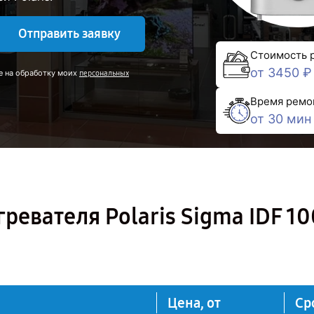
Отправить заявку
Стоимость 
от 3450 ₽
е на обработку моих
персональных
Время ремо
от 30 мин
ревателя Polaris Sigma IDF 1
Цена, от
Ср