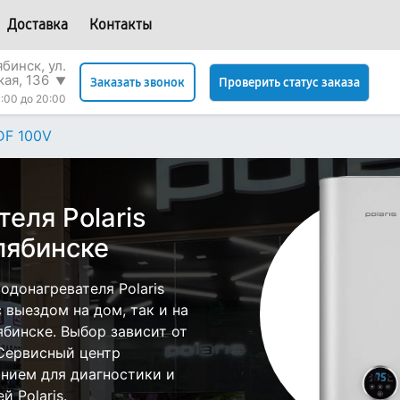
Доставка
Контакты
бинск, ул.
кая, 136
▼
Проверить статус заказа
Заказать звонок
:00 до 20:00
DF 100V
еля Polaris
лябинске
донагревателя Polaris
 выездом на дом, так и на
лябинске. Выбор зависит от
 Сервисный центр
нием для диагностики и
 Polaris.