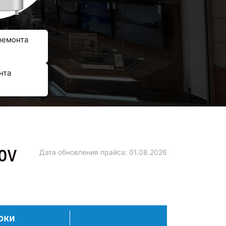
ремонта
нта
00V
Дата обновления прайса:
01.08.2026
оки