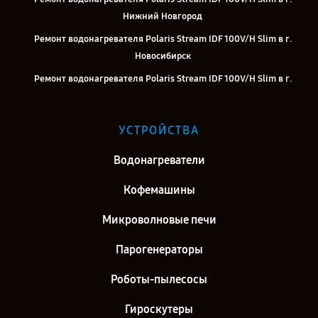
Нижний Новгород
Ремонт водонагревателя Polaris Stream IDF 100V/H Slim в г.
Новосибирск
Ремонт водонагревателя Polaris Stream IDF 100V/H Slim в г.
Екатеринбург
Ремонт водонагревателя Polaris Stream IDF 100V/H Slim в г.
УСТРОЙСТВА
Казань
Ремонт водонагревателя Polaris Stream IDF 100V/H Slim в г.
Водонагреватели
Воронеж
Кофемашины
Ремонт водонагревателя Polaris Stream IDF 100V/H Slim в г.
Саратов
Микроволновые печи
Ремонт водонагревателя Polaris Stream IDF 100V/H Slim в г.
Парогенераторы
Самара
Ремонт водонагревателя Polaris Stream IDF 100V/H Slim в г. Киров
Роботы-пылесосы
Ремонт водонагревателя Polaris Stream IDF 100V/H Slim в г.
Гироскутеры
Москва