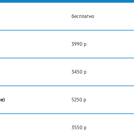
бесплатно
3990 р
3450 р
е)
5250 р
3550 р