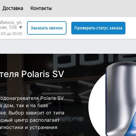
Доставка
Контакты
бинск, ул.
кая, 136
▼
Проверить статус заказа
Заказать звонок
:00 до 20:00
еля Polaris SV
донагревателя Polaris SV
 дом, так и на базе
ске. Выбор зависит от типа
исный центр располагает
гностики и устранения