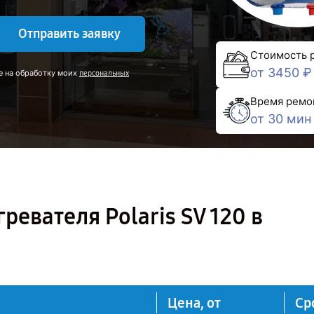
Отправить заявку
Стоимость 
от 3450 ₽
е на обработку моих
персональных
Время ремо
от 30 мин
евателя Polaris SV 120 в
Цена, от
Ср