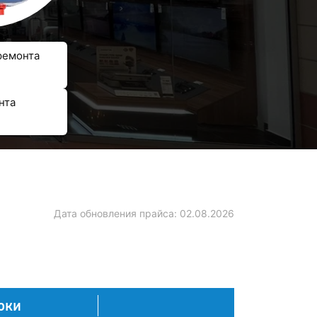
ремонта
нта
Дата обновления прайса:
02.08.2026
оки