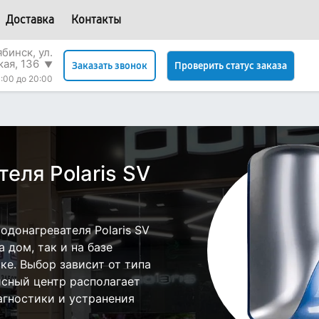
Доставка
Контакты
бинск, ул.
кая, 136
▼
Проверить статус заказа
Заказать звонок
:00 до 20:00
еля Polaris SV
донагревателя Polaris SV
 дом, так и на базе
ске. Выбор зависит от типа
исный центр располагает
гностики и устранения