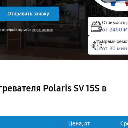
Отправить заявку
Стоимость 
от 3450 ₽
е на обработку моих
персональных
Время ремо
от 30 мин
евателя Polaris SV 15S в
Цена, от
Ср