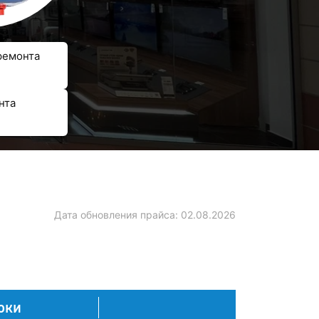
ремонта
нта
Дата обновления прайса:
02.08.2026
оки