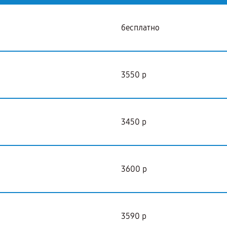
бесплатно
3550 р
3450 р
3600 р
3590 р