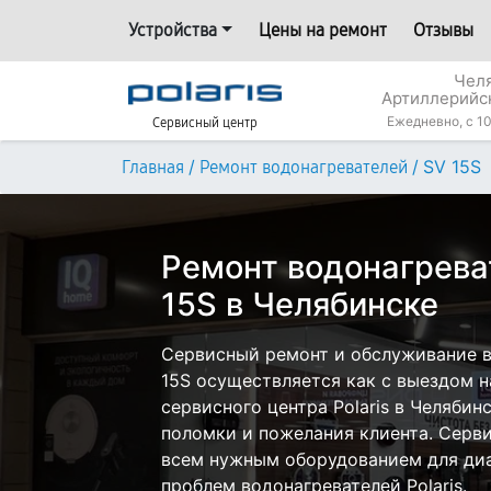
Устройства
Цены на ремонт
Отзывы
Челя
Артиллерийс
Ежедневно, с 10
Сервисный центр
/
/
SV 15S
Главная
Ремонт водонагревателей
Ремонт водонагреват
15S в Челябинске
Сервисный ремонт и обслуживание во
15S осуществляется как с выездом на
сервисного центра Polaris в Челябин
поломки и пожелания клиента. Серв
всем нужным оборудованием для диа
проблем водонагревателей Polaris.