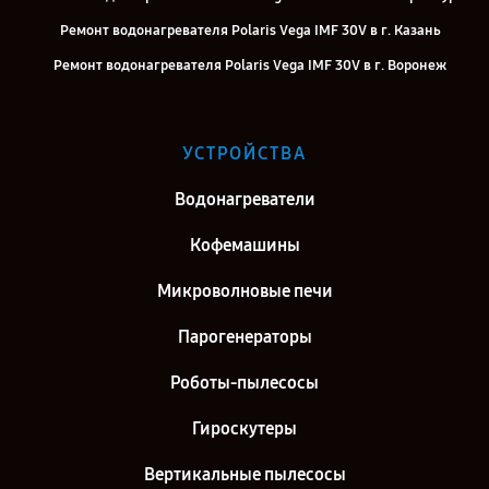
Ремонт водонагревателя Polaris Vega IMF 30V в г. Казань
Ремонт водонагревателя Polaris Vega IMF 30V в г. Воронеж
Ремонт водонагревателя Polaris Vega IMF 30V в г. Саратов
Ремонт водонагревателя Polaris Vega IMF 30V в г. Самара
УСТРОЙСТВА
Ремонт водонагревателя Polaris Vega IMF 30V в г. Киров
Водонагреватели
Ремонт водонагревателя Polaris Vega IMF 30V в г. Москва
Ремонт водонагревателя Polaris Vega IMF 30V в г. Санкт-
Кофемашины
Петербург
Микроволновые печи
Парогенераторы
Роботы-пылесосы
Гироскутеры
Вертикальные пылесосы