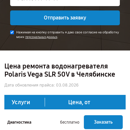
Отправить заявку
Нажимая на кнопку отправить я даю свое согласие на обработку
моих
.
персональных данных
Цена ремонта водонагревателя
Polaris Vega SLR 50V в Челябинске
Дата обновления прайса:
03.08.2026
Услуги
Цена, от
Заказать
Диагностика
бесплатно