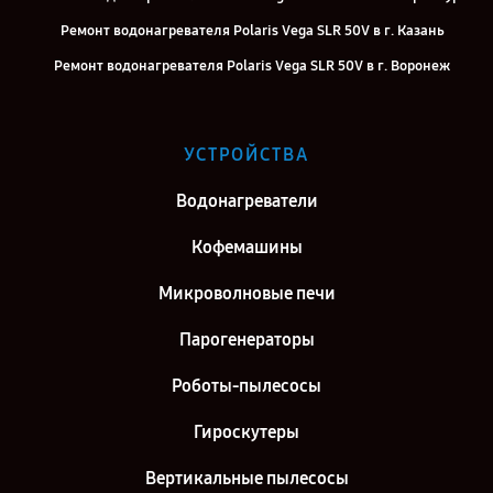
Ремонт водонагревателя Polaris Vega SLR 50V в г. Казань
Ремонт водонагревателя Polaris Vega SLR 50V в г. Воронеж
Ремонт водонагревателя Polaris Vega SLR 50V в г. Саратов
Ремонт водонагревателя Polaris Vega SLR 50V в г. Самара
УСТРОЙСТВА
Ремонт водонагревателя Polaris Vega SLR 50V в г. Киров
Водонагреватели
Ремонт водонагревателя Polaris Vega SLR 50V в г. Москва
Ремонт водонагревателя Polaris Vega SLR 50V в г. Санкт-
Кофемашины
Петербург
Микроволновые печи
Парогенераторы
Роботы-пылесосы
Гироскутеры
Вертикальные пылесосы