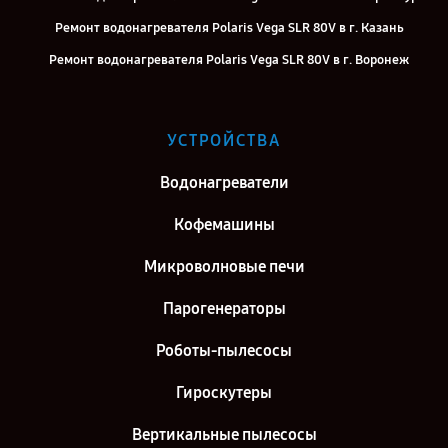
Ремонт водонагревателя Polaris Vega SLR 80V в г. Казань
Ремонт водонагревателя Polaris Vega SLR 80V в г. Воронеж
Ремонт водонагревателя Polaris Vega SLR 80V в г. Саратов
Ремонт водонагревателя Polaris Vega SLR 80V в г. Самара
УСТРОЙСТВА
Ремонт водонагревателя Polaris Vega SLR 80V в г. Киров
Водонагреватели
Ремонт водонагревателя Polaris Vega SLR 80V в г. Москва
Ремонт водонагревателя Polaris Vega SLR 80V в г. Санкт-
Кофемашины
Петербург
Микроволновые печи
Парогенераторы
Роботы-пылесосы
Гироскутеры
Вертикальные пылесосы